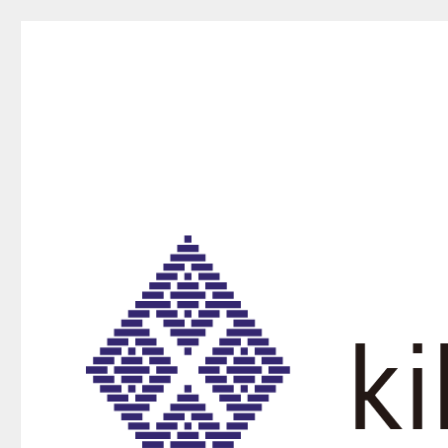
kikurako.com koginzas