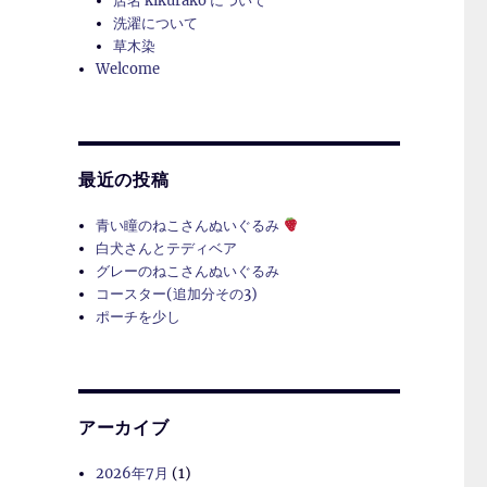
店名 kikurako について
洗濯について
草木染
Welcome
最近の投稿
青い瞳のねこさんぬいぐるみ
白犬さんとテディベア
グレーのねこさんぬいぐるみ
コースター(追加分その3)
ポーチを少し
アーカイブ
2026年7月
(1)