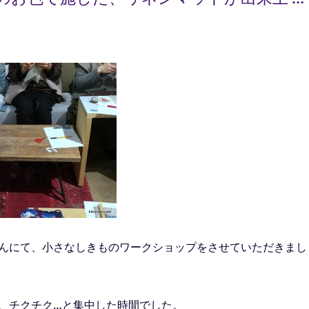
ストアさん)” の
んにて、小さなしきものワークショップをさせていただきまし
、チクチク…と集中した時間でした。