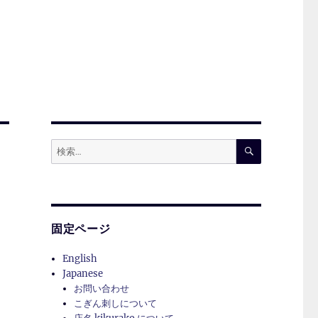
検
検
索
索:
固定ページ
English
Japanese
お問い合わせ
こぎん刺しについて