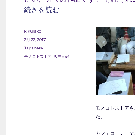
“2/21 ワークショップ (モノコト
続きを読む
投
kikurako
稿
投
2月 22, 2017
者
稿
カ
Japanese
日:
テ
タ
モノコトストア
,
店主日記
ゴ
グ
リ
ー
モノコトストアさ
た。
カフェコーナーで