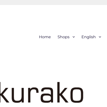
hi (kogin) needleworks こぎ
Home
Shops
English