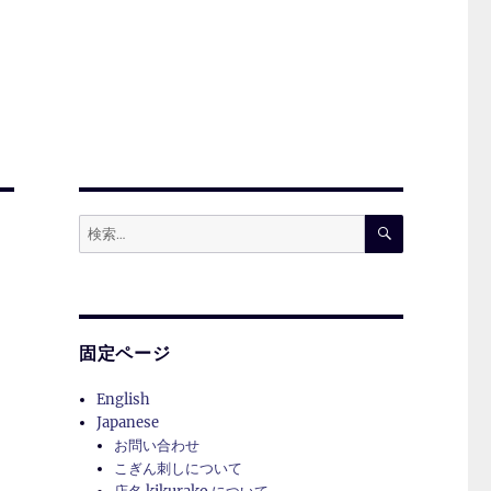
検
検
索
索:
固定ページ
English
Japanese
お問い合わせ
こぎん刺しについて
と