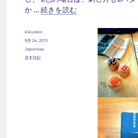
“9/21 こぎん刺し教室終わり
か …
続きを読む
投
kikurako
稿
投
9月 24, 2013
者
稿
カ
Japanese
日:
テ
タ
店主日記
ゴ
グ
リ
ー