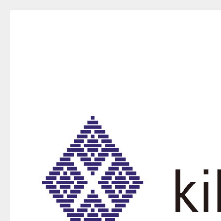
kikurako.com koginzas