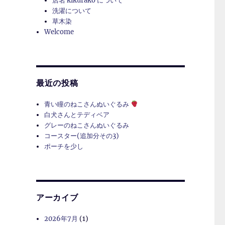
店名 kikurako について
洗濯について
草木染
Welcome
最近の投稿
青い瞳のねこさんぬいぐるみ
白犬さんとテディベア
グレーのねこさんぬいぐるみ
コースター(追加分その3)
ポーチを少し
アーカイブ
2026年7月
(1)