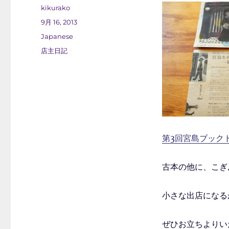
投
kikurako
稿
投
9月 16, 2013
者
稿
カ
Japanese
日:
テ
タ
店主日記
ゴ
グ
リ
ー
第3回宮島ブック
古本の他に、こぎ
小さな出店になる
ぜひお立ちよりい