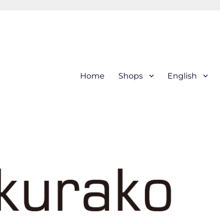
hi (kogin) needleworks こぎ
Home
Shops
English