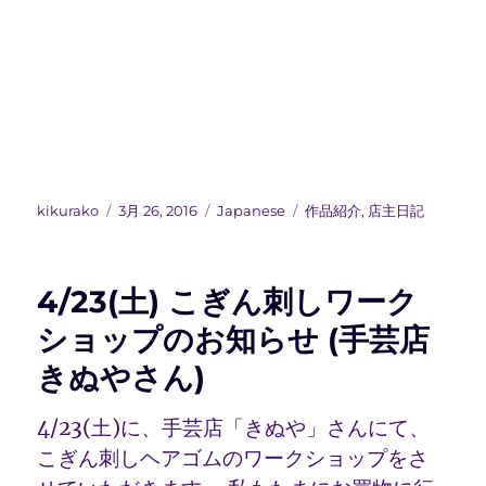
投
投
カ
タ
kikurako
3月 26, 2016
Japanese
作品紹介
,
店主日記
稿
稿
テ
グ
者
日:
ゴ
リ
4/23(土) こぎん刺しワーク
ー
ショップのお知らせ (手芸店
きぬやさん)
4/23(土)に、手芸店「きぬや」さんにて、
こぎん刺しヘアゴムのワークショップをさ