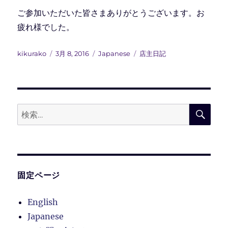
ご参加いただいた皆さまありがとうございます。お
疲れ様でした。
投
投
カ
タ
kikurako
3月 8, 2016
Japanese
店主日記
稿
稿
テ
グ
者
日:
ゴ
リ
ー
検
検
索
索:
固定ページ
English
Japanese