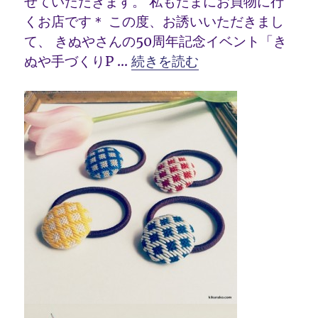
せていただきます。 私もたまにお買物に行
くお店です＊ この度、お誘いいただきまし
て、 きぬやさんの50周年記念イベント「き
“4/23(土) こぎん刺しワーク
ぬや手づくりP …
続きを読む