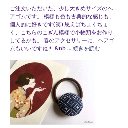
ご注文いただいた、少し大きめサイズのヘ
アゴムです。 模様も色も古典的な感じも、
個人的に好きです(笑) 思えばちょくちょ
く、こちらのこぎん模様で小物類をお作り
してるかも。 春のアクセサリーに、ヘアゴ
“こぎん刺し ヘアゴム 
ムもいいですね＊ &nb …
続きを読む