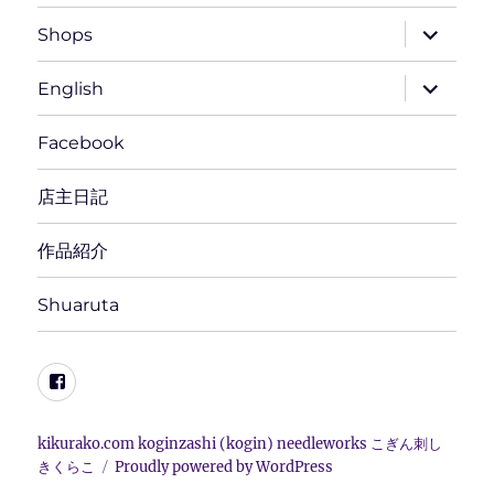
サ
Shops
ブ
メ
ニ
サ
English
ュ
ブ
ー
メ
を
ニ
Facebook
展
ュ
開
ー
を
店主日記
展
開
作品紹介
Shuaruta
Facebook
kikurako.com koginzashi (kogin) needleworks こぎん刺し
きくらこ
Proudly powered by WordPress