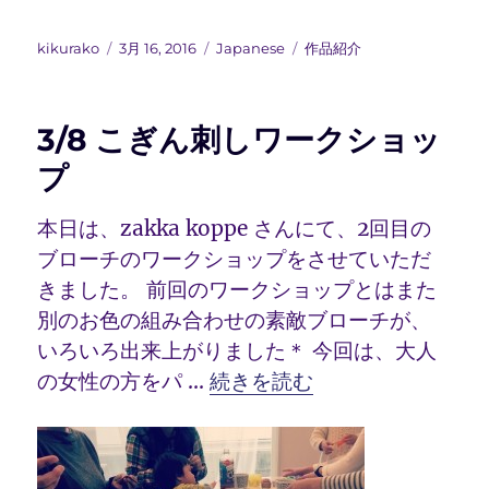
投
投
カ
タ
kikurako
3月 16, 2016
Japanese
作品紹介
稿
稿
テ
グ
者
日:
ゴ
リ
3/8 こぎん刺しワークショッ
ー
プ
本日は、zakka koppe さんにて、2回目の
ブローチのワークショップをさせていただ
きました。 前回のワークショップとはまた
別のお色の組み合わせの素敵ブローチが、
いろいろ出来上がりました＊ 今回は、大人
“3/8 こぎん刺しワークショッ
の女性の方をパ …
続きを読む