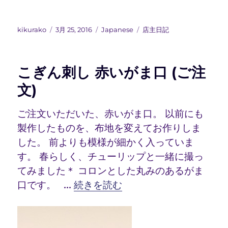
投
投
カ
タ
kikurako
3月 25, 2016
Japanese
店主日記
稿
稿
テ
グ
者
日:
ゴ
リ
こぎん刺し 赤いがま口 (ご注
ー
文)
ご注文いただいた、赤いがま口。 以前にも
製作したものを、布地を変えてお作りしま
した。 前よりも模様が細かく入っていま
す。 春らしく、チューリップと一緒に撮っ
てみました＊ コロンとした丸みのあるがま
“こぎん刺し 赤いがま口 (ご注文)”
口です。 …
続きを読む