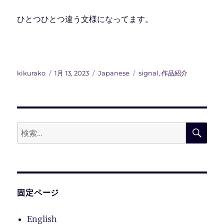
ひとつひとつ違う文様になってます。
投
投
カ
タ
kikurako
1月 13, 2023
Japanese
signal
,
作品紹介
稿
稿
テ
グ
者
日:
ゴ
リ
ー
検
検
索
索:
固定ページ
English