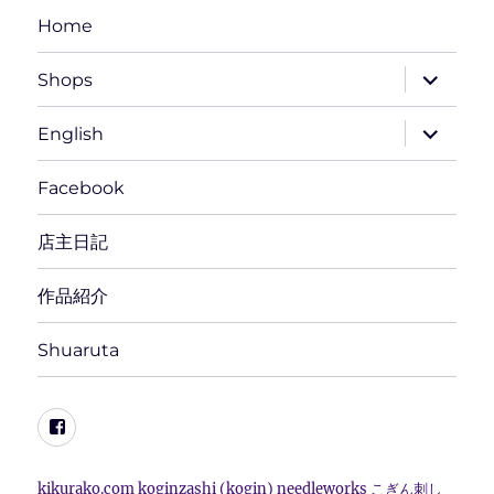
Home
サ
Shops
ブ
メ
ニ
サ
English
ュ
ブ
ー
メ
を
ニ
Facebook
展
ュ
開
ー
を
店主日記
展
開
作品紹介
Shuaruta
Facebook
kikurako.com koginzashi (kogin) needleworks こぎん刺し