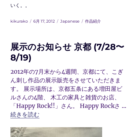
いく。。
投
投
カ
タ
kikurako
6月 17, 2012
Japanese
作品紹介
稿
稿
テ
グ
者
日:
ゴ
リ
展示のお知らせ 京都 (7/28〜
ー
8/19)
2012年の7月末から4週間、京都にて、こぎ
ん刺し作品の展示販売をさせていただきま
す。 展示場所は、京都五条にある増田屋ビ
ルさんの4階、 木工の家具と雑貨のお店、
「Happy Rock!!」さん。 Happy Rockさ …
“展示のお知らせ 京都 (7/28〜8/19)” の
続きを読む