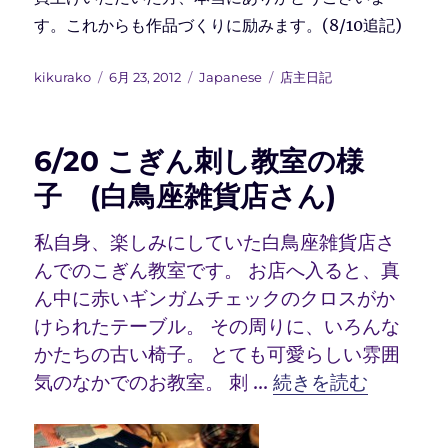
す。これからも作品づくりに励みます。(8/10追記)
投
投
カ
タ
kikurako
6月 23, 2012
Japanese
店主日記
稿
稿
テ
グ
者
日:
ゴ
リ
6/20 こぎん刺し教室の様
ー
子 (白鳥座雑貨店さん)
私自身、楽しみにしていた白鳥座雑貨店さ
んでのこぎん教室です。 お店へ入ると、真
ん中に赤いギンガムチェックのクロスがか
けられたテーブル。 その周りに、いろんな
かたちの古い椅子。 とても可愛らしい雰囲
“6/20 こぎん刺し
気のなかでのお教室。 刺 …
続きを読む