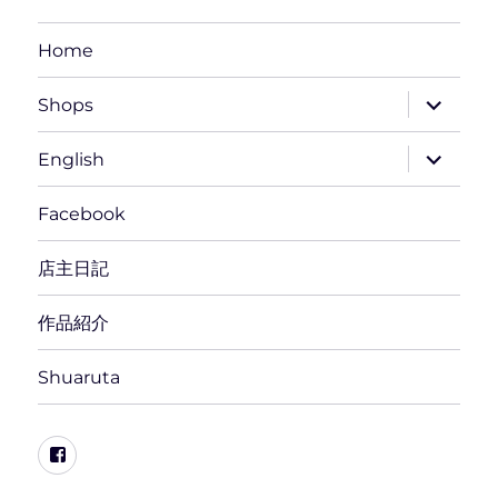
Home
サ
Shops
ブ
メ
ニ
サ
English
ュ
ブ
ー
メ
を
ニ
Facebook
展
ュ
開
ー
を
店主日記
展
開
作品紹介
Shuaruta
Facebook