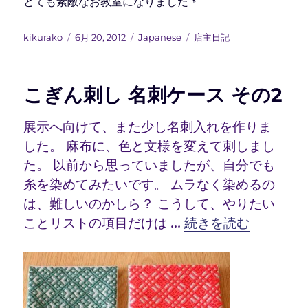
とても素敵なお教室になりました＊
投
投
カ
タ
kikurako
6月 20, 2012
Japanese
店主日記
稿
稿
テ
グ
者
日:
ゴ
リ
こぎん刺し 名刺ケース その2
ー
展示へ向けて、また少し名刺入れを作りま
した。 麻布に、色と文様を変えて刺しまし
た。 以前から思っていましたが、自分でも
糸を染めてみたいです。 ムラなく染めるの
は、難しいのかしら？ こうして、やりたい
“こぎん刺し 名刺ケー
ことリストの項目だけは …
続きを読む