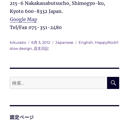
215-6 Nakakanabutsucho, Shimogyo-ku,
Kyoto 600-8332 Japan.
Google Map
Tel/Fax 075-351-2480
投
投
カ
タ
kikurako
6月 3, 2012
Japanese
English
,
HappyRock!!
稿
稿
テ
グ
slow design
,
店主日記
者
日:
ゴ
リ
ー
検
検
索
索:
固定ページ