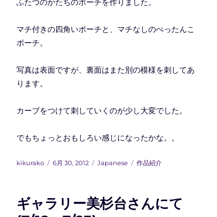
ふたつのかたちのポーチを作りました。
マチ付きの四角いポーチと、マチなしのぺったんこ
ポーチ。
写真は表面ですが、裏面はまた別の模様を刺してあ
ります。
カーブをつけて刺していくのが少し大変でした。
でもちょっとおもしろい感じになったかな。。
投
投
カ
タ
kikurako
6月 30, 2012
Japanese
作品紹介
稿
稿
テ
グ
者
日:
ゴ
リ
ギャラリー美杉台さんにて
ー