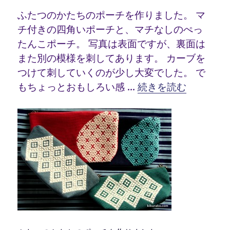
ふたつのかたちのポーチを作りました。 マ
チ付きの四角いポーチと、マチなしのぺっ
たんこポーチ。 写真は表面ですが、裏面は
また別の模様を刺してあります。 カーブを
つけて刺していくのが少し大変でした。 で
“こぎん刺し ポーチ 
もちょっとおもしろい感 …
続きを読む