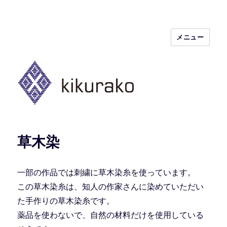
メニュー
kikurako.com koginzashi (kogin)
needleworks こぎん刺し きくらこ
草木染
一部の作品では刺繍に草木染糸を使っています。
この草木染糸は、知人の作家さんに染めていただい
た手作りの草木染糸です。
薬品を使わないで、自然の材料だけを使用している