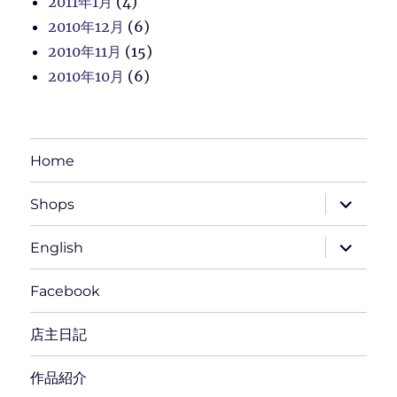
2011年1月
(4)
2010年12月
(6)
2010年11月
(15)
2010年10月
(6)
Home
サ
Shops
ブ
メ
ニ
サ
English
ュ
ブ
ー
メ
を
ニ
Facebook
展
ュ
開
ー
を
店主日記
展
開
作品紹介