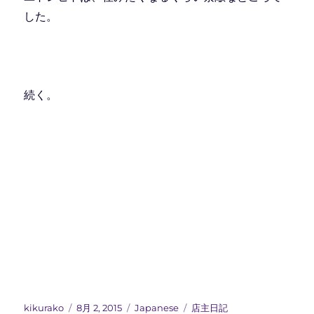
した。
続く。
投
投
カ
タ
kikurako
8月 2, 2015
Japanese
店主日記