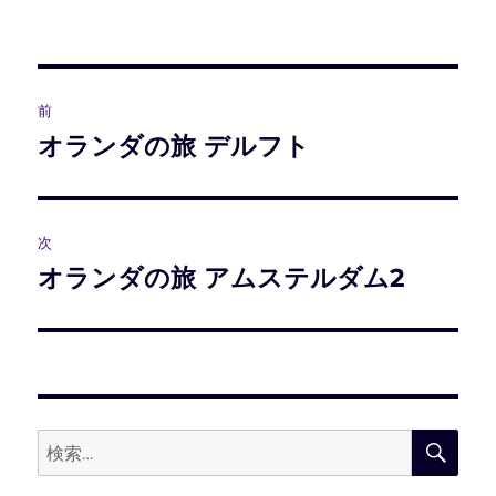
稿
稿
テ
グ
者
日:
ゴ
リ
ー
投
前
稿
オランダの旅 デルフト
前
の
ナ
投
ビ
稿:
次
ゲ
オランダの旅 アムステルダム2
次
の
ー
投
シ
稿:
ョ
検
検
索
ン
索: