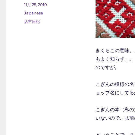
稿
投
11月 25, 2010
者
稿
カ
Japanese
日:
テ
タ
店主日記
ゴ
グ
リ
ー
きくらこの意味。
もよく知らず。。
のですが。
こぎんの模様の名
ョップ名にしてる
こぎんの本（私の
いないので、弘前
ということで、あ