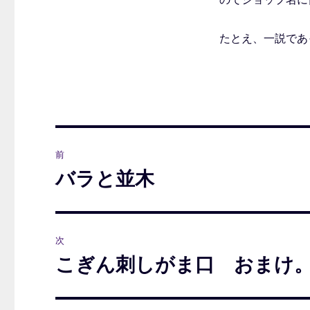
たとえ、一説であ
投
前
稿
バラと並木
前
の
ナ
投
ビ
稿:
次
ゲ
こぎん刺しがま口 おまけ
次
の
ー
投