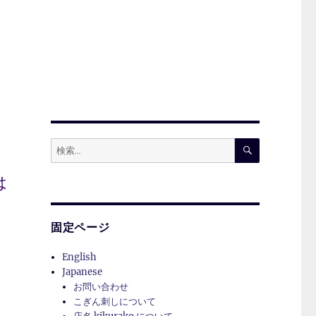
検
検
索
索:
は
固定ページ
English
Japanese
お問い合わせ
こぎん刺しについて