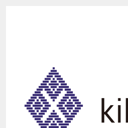
kikurako.com koginzas