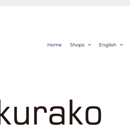
hi (kogin) needleworks こぎ
Home
Shops
English