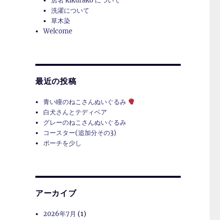
店名 kikurako について
洗濯について
草木染
Welcome
最近の投稿
青い瞳のねこさんぬいぐるみ
白犬さんとテディベア
グレーのねこさんぬいぐるみ
コースター(追加分その3)
ポーチを少し
アーカイブ
2026年7月
(1)