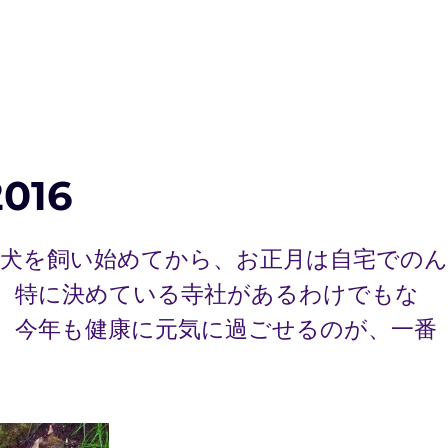
2016
家は犬を飼い始めてから、お正月は自宅での
も、特に決めている寺社があるわけでもな
。 今年も健康に元気に過ごせるのが、一番
” の