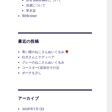
店名 kikurako について
洗濯について
草木染
Welcome
最近の投稿
青い瞳のねこさんぬいぐるみ
白犬さんとテディベア
グレーのねこさんぬいぐるみ
コースター(追加分その3)
ポーチを少し
アーカイブ
2026年7月
(1)