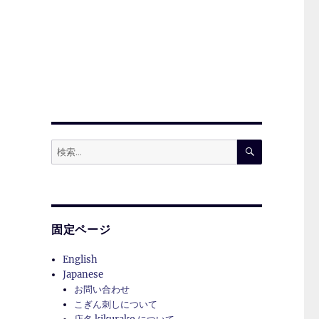
検
検
索
索:
ん
固定ページ
English
Japanese
お問い合わせ
こぎん刺しについて