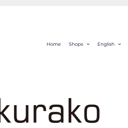
hi (kogin) needleworks こぎ
Home
Shops
English