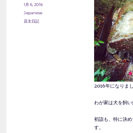
稿
投
1月 6, 2016
者
稿
カ
Japanese
日:
テ
タ
店主日記
ゴ
グ
リ
ー
2016年になりま
わが家は犬を飼い
初詣も、特に決め
す。