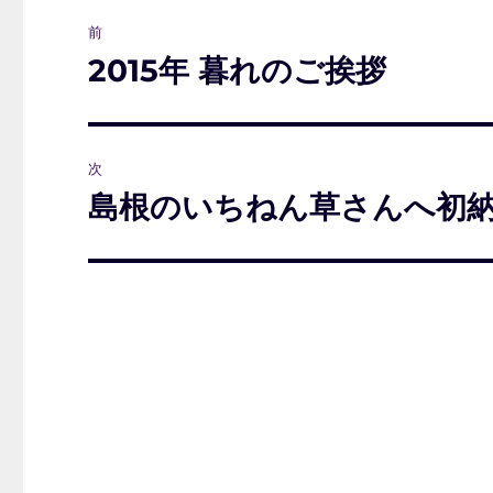
投
前
稿
2015年 暮れのご挨拶
前
の
ナ
投
ビ
稿:
次
ゲ
島根のいちねん草さんへ初
次
の
ー
投
シ
稿:
ョ
ン