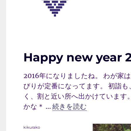
Happy new year 
2016年になりましたね。 わが
びりが定番になってます。 初詣
く、割と近い所へ出かけています
“Happy new year 2016
かな＊ …
続きを読む
投
kikurako