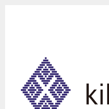
kikurako.com koginzas