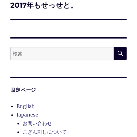
2017年もせっせと。
次
ー
の
シ
投
稿:
ョ
ン
検
検
索
索:
固定ページ
English
Japanese
お問い合わせ
こぎん刺しについて