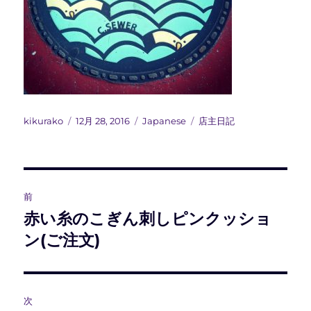
投
投
カ
タ
kikurako
12月 28, 2016
Japanese
店主日記
稿
稿
テ
グ
者
日:
ゴ
リ
ー
投
前
稿
赤い糸のこぎん刺しピンクッショ
前
の
ン(ご注文)
ナ
投
ビ
稿:
ゲ
次