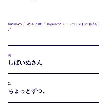
投
投
カ
タ
kikurako
3月 4, 2018
Japanese
モノコトストア
,
作品紹
稿
稿
テ
グ
介
者
日:
ゴ
リ
ー
投
前
稿
しばいぬさん
前
の
ナ
投
ビ
稿:
次
ゲ
ちょっとずつ。
次
の
ー
投