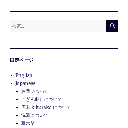
シ
稿:
ョ
検
検
索
ン
索:
固定ページ
English
Japanese
お問い合わせ
こぎん刺しについて
店名 kikurako について
洗濯について
草木染