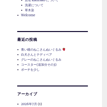
店名 kikurako について
洗濯について
草木染
Welcome
最近の投稿
青い瞳のねこさんぬいぐるみ
白犬さんとテディベア
グレーのねこさんぬいぐるみ
コースター(追加分その3)
ポーチを少し
アーカイブ
2026年7月
(1)