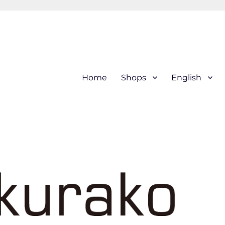
hi (kogin) needleworks こぎ
Home
Shops
English