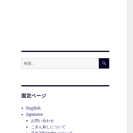
検
検
索
索:
固定ページ
English
Japanese
お問い合わせ
こぎん刺しについて