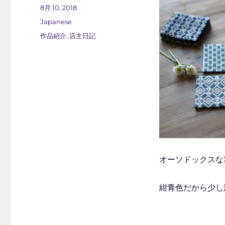
稿
投
8月 10, 2018
者
稿
カ
Japanese
日:
テ
タ
作品紹介
,
店主日記
ゴ
グ
リ
ー
オーソドックスな
紺青色だから少し