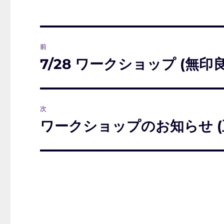
投
前
稿
7/28 ワークショップ (無印
前
の
ナ
投
ビ
稿:
次
ゲ
ワークショップのお知らせ (
次
の
ー
投
シ
稿:
ョ
ン