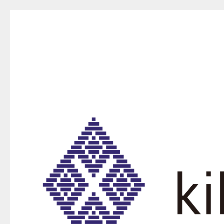
kikurako.com koginzas