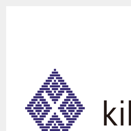
kikurako.com koginzas