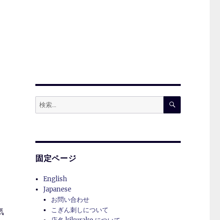
検
検
索
索:
ス
い
固定ページ
English
Japanese
お問い合わせ
こぎん刺しについて
気