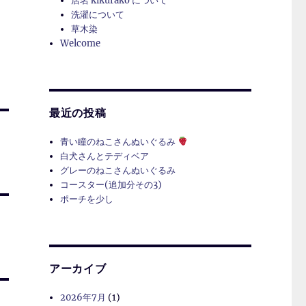
店名 kikurako について
洗濯について
草木染
Welcome
最近の投稿
青い瞳のねこさんぬいぐるみ
白犬さんとテディベア
グレーのねこさんぬいぐるみ
コースター(追加分その3)
ポーチを少し
アーカイブ
2026年7月
(1)