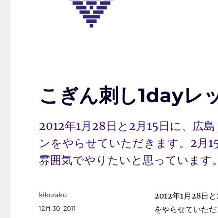
こぎん刺し1dayレ
2012年1月28日と2月15日に、広島
ンをやらせていただきます。2月1
雰囲気でやりたいと思っています
投
kikurako
2012年1月28日
稿
投
12月 30, 2011
をやらせていただ
者