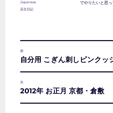
稿
カ
Japanese
でやりたいと思っ
日:
テ
タ
店主日記
ゴ
グ
リ
ー
投
前
稿
自分用 こぎん刺しピンクッ
前
の
ナ
投
ビ
稿:
次
ゲ
2012年 お正月 京都・倉敷
次
の
ー
投
シ
稿: