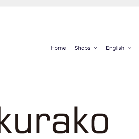
hi (kogin) needleworks こぎ
Home
Shops
English