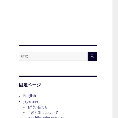
検
検
索
索:
」
し
固定ページ
English
Japanese
お問い合わせ
こぎん刺しについて