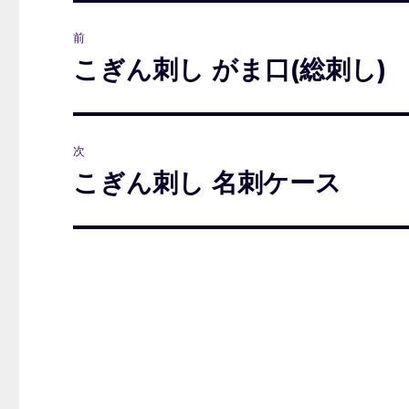
投
前
稿
こぎん刺し がま口(総刺し)
前
の
ナ
投
ビ
稿:
次
ゲ
こぎん刺し 名刺ケース
次
の
ー
投
シ
稿:
ョ
ン