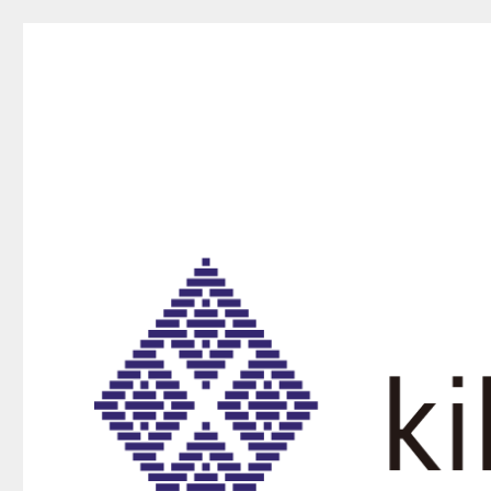
kikurako.com koginzas