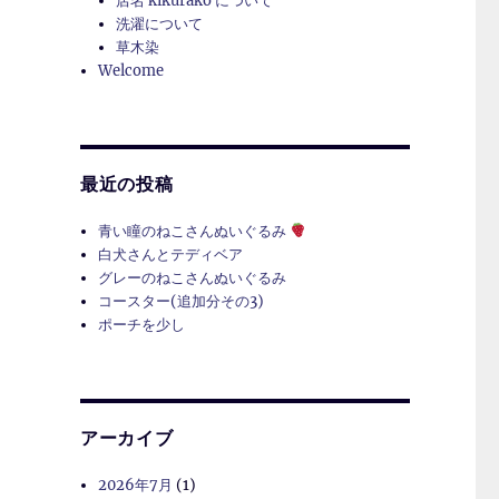
店名 kikurako について
洗濯について
草木染
Welcome
最近の投稿
青い瞳のねこさんぬいぐるみ
白犬さんとテディベア
グレーのねこさんぬいぐるみ
コースター(追加分その3)
ポーチを少し
アーカイブ
2026年7月
(1)