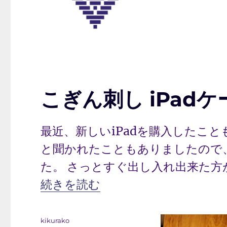
こぎん刺し iPadケ
最近、新しいiPadを購入したこと
と聞かれたこともありましたので、
た。 さっとすぐ出し入れ出来た方
“こぎん刺し iPadケース” の
続きを読む
投
kikurako