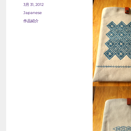
稿
投
3月 31, 2012
者
稿
カ
Japanese
日:
テ
タ
作品紹介
ゴ
グ
リ
ー