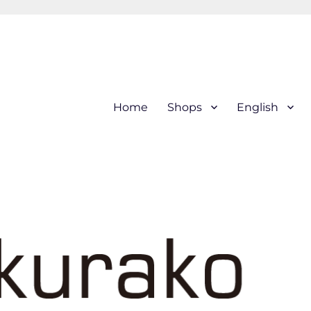
hi (kogin) needleworks こぎ
Home
Shops
English