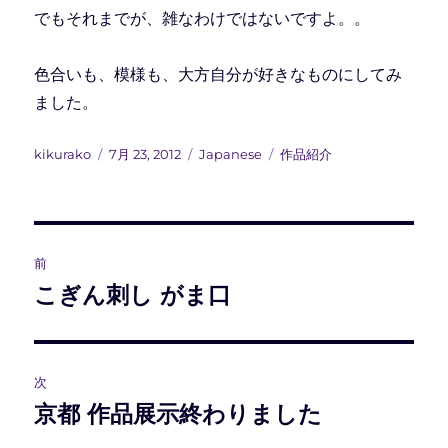
でもそれまでが、雑なわけではないですよ。。
色合いも、模様も、大方自分が好きなものにしてみ
ました。
投
投
カ
タ
kikurako
7月 23, 2012
Japanese
作品紹介
稿
稿
テ
グ
者
日:
ゴ
リ
ー
投
前
稿
こぎん刺し がま口
前
の
ナ
投
ビ
稿:
次
ゲ
京都 作品展示終わりました
次
の