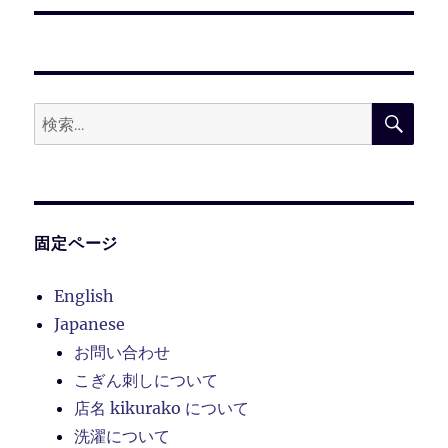
ー
投
シ
稿:
ョ
検
検
索
ン
索:
固定ページ
English
Japanese
お問い合わせ
こぎん刺しについて
店名 kikurako について
洗濯について