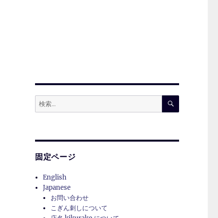
検
検
索
索:
ら
固定ページ
English
Japanese
お問い合わせ
こぎん刺しについて