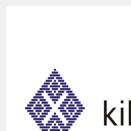
kikurako.com koginzas