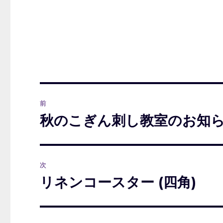
投
前
稿
秋のこぎん刺し教室のお知らせ 
前
の
ナ
投
ビ
稿:
次
ゲ
リネンコースター (四角)
次
の
ー
投
シ
稿: