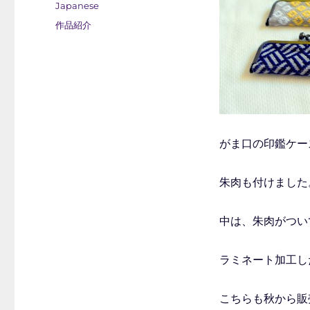
稿
カ
Japanese
日:
テ
タ
作品紹介
ゴ
グ
リ
ー
がま口の印鑑ケー
朱肉も付けました
中は、朱肉がつい
ラミネート加工し
こちらも秋から販