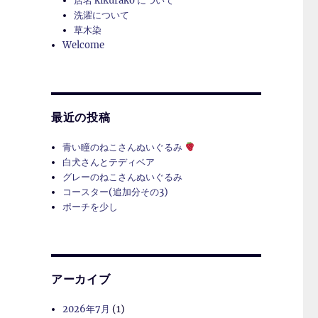
店名 kikurako について
洗濯について
草木染
Welcome
最近の投稿
青い瞳のねこさんぬいぐるみ
白犬さんとテディベア
グレーのねこさんぬいぐるみ
コースター(追加分その3)
ポーチを少し
アーカイブ
2026年7月
(1)