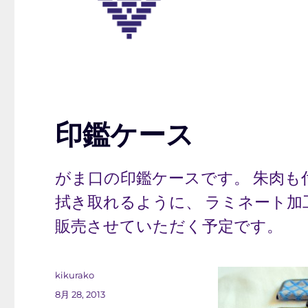
印鑑ケース
がま口の印鑑ケースです。 朱肉も
拭き取れるように、 ラミネート加
販売させていただく予定です。
投
kikurako
稿
投
8月 28, 2013
者