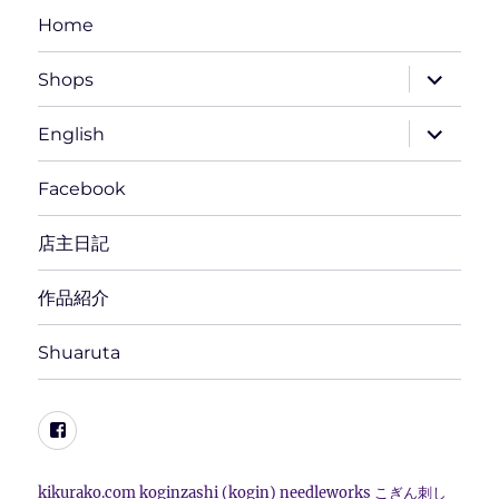
Home
サ
Shops
ブ
メ
ニ
サ
English
ュ
ブ
ー
メ
を
ニ
Facebook
展
ュ
開
ー
を
店主日記
展
開
作品紹介
Shuaruta
Facebook
kikurako.com koginzashi (kogin) needleworks こぎん刺し