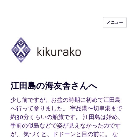
メニュー
kikurako.com koginzashi (kogin)
needleworks こぎん刺し きくらこ
江田島の海友舎さんへ
少し前ですが、お盆の時期に初めて江田島
へ行って参りました。 宇品港〜切串港まで
約30分くらいの船旅です。 江田島は始め、
手前の似島などで姿が見えなかったのです
が、 気づくと、ドドーンと目の前に。 な