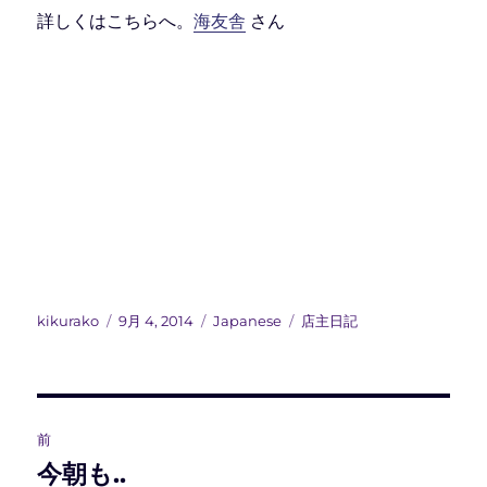
詳しくはこちらへ。
海友舎
さん
投
投
カ
タ
kikurako
9月 4, 2014
Japanese
店主日記
稿
稿
テ
グ
者
日:
ゴ
リ
ー
投
前
稿
今朝も..
前