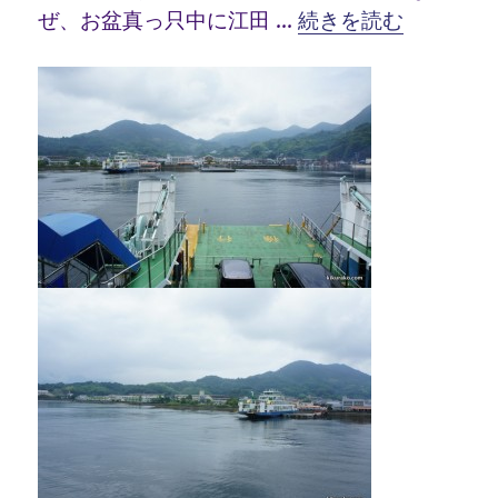
“江田島の海友舎さん
ぜ、お盆真っ只中に江田 …
続きを読む