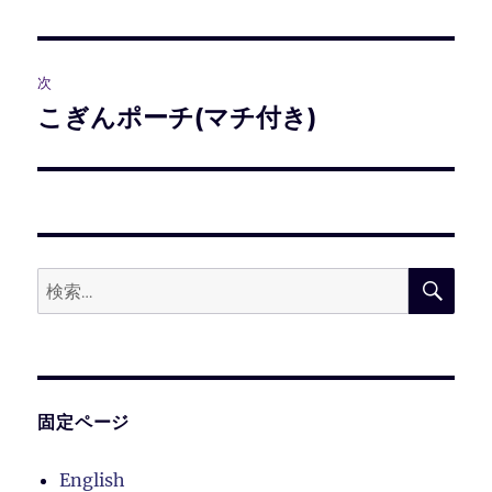
の
ナ
投
ビ
稿:
次
ゲ
こぎんポーチ(マチ付き)
次
の
ー
投
シ
稿:
ョ
検
検
索
ン
索:
固定ページ
English