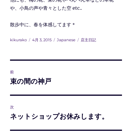
や、小鳥の声や青々とした空 etc..
散歩中に、春を体感してます＊
投
投
カ
タ
kikurako
4月 3, 2015
Japanese
店主日記
稿
稿
テ
グ
者
日:
ゴ
リ
ー
投
前
稿
束の間の神戸
前
の
ナ
投
ビ
稿:
次
ゲ
ネットショップお休みします。
次
の
ー