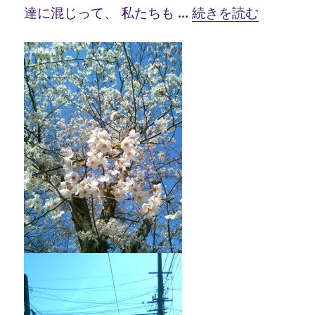
“花ざかりの春” の
達に混じって、 私たちも …
続きを読む