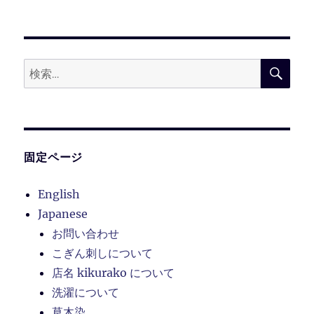
投
シ
稿:
ョ
検
検
索
ン
索:
固定ページ
English
Japanese
お問い合わせ
こぎん刺しについて
店名 kikurako について
洗濯について
草木染