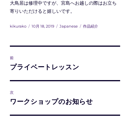
大鳥居は修理中ですが、宮島へお越しの際はお立ち
寄りいただけると嬉しいです。
投
投
カ
タ
kikurako
10月 18, 2019
Japanese
作品紹介
稿
稿
テ
グ
者
日:
ゴ
リ
ー
投
前
稿
プライベートレッスン
前
の
ナ
投
ビ
稿:
次
ゲ
ワークショップのお知らせ
次
の
ー
投
シ
稿: