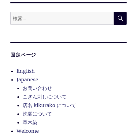
ョ
検
検
索
ン
索:
固定ページ
English
Japanese
お問い合わせ
こぎん刺しについて
店名 kikurako について
洗濯について
草木染
Welcome