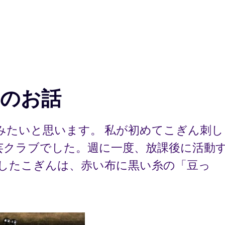
のお話
みたいと思います。 私が初めてこぎん刺し
芸クラブでした。週に一度、放課後に活動
刺したこぎんは、赤い布に黒い糸の「豆っ
てのお話” の