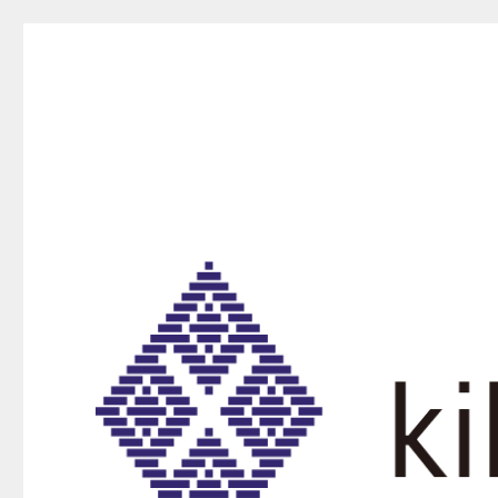
kikurako.com koginzas