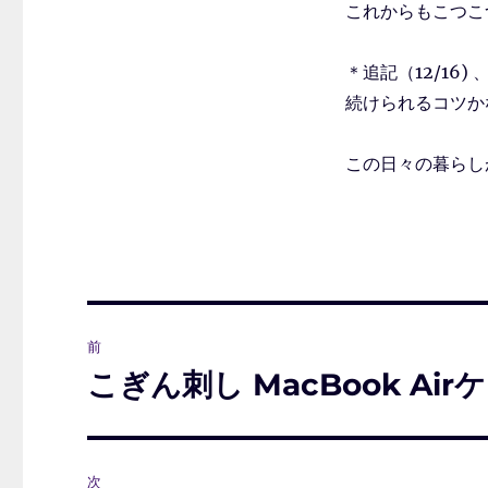
これからもこつこ
＊追記（12/16
続けられるコツか
この日々の暮らし
投
前
稿
こぎん刺し MacBook Air
前
の
ナ
投
ビ
稿:
次