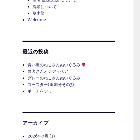
店名 kikurako について
洗濯について
草木染
Welcome
最近の投稿
青い瞳のねこさんぬいぐるみ
白犬さんとテディベア
グレーのねこさんぬいぐるみ
コースター(追加分その3)
ポーチを少し
アーカイブ
2026年7月
(1)