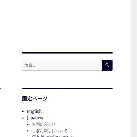
検
検
索
索:
す
固定ページ
English
Japanese
お問い合わせ
こぎん刺しについて