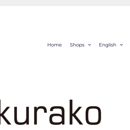
hi (kogin) needleworks こぎ
Home
Shops
English