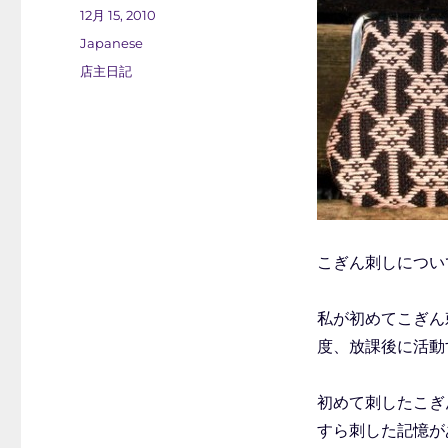
稿
投
12月 15, 2010
者
稿
カ
Japanese
日:
テ
タ
店主日記
ゴ
グ
リ
ー
こぎん刺しについ
私が初めてこぎん
度、放課後に活動
初めて刺したこぎ
すら刺した記憶が